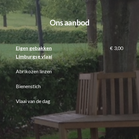
Ons aanbod
Eigen gebakken
€ 3,00
Limburgse vlaai
Abrikozen linzen
Bienenstich
Vlaai van de dag