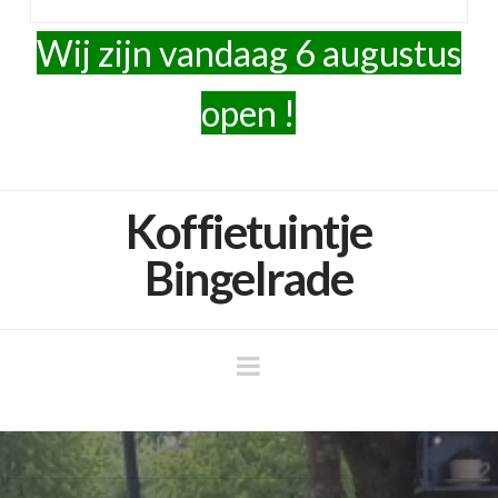
Wij zijn vandaag 6 augustus
open !
Koffietu
Koffietuintje
Bingelrade
Navigation
Bingelr