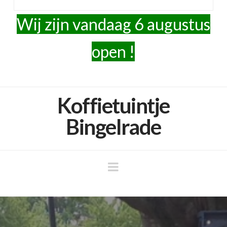
Wij zijn vandaag 6 augustus
open !
Koffietu
Koffietuintje
Bingelrade
Navigation
Bingelr