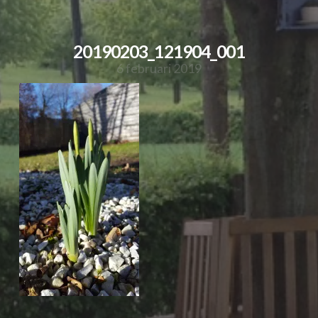
20190203_121904_001
6 februari 2019