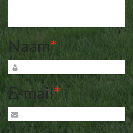
Naam
*
E-mail
*