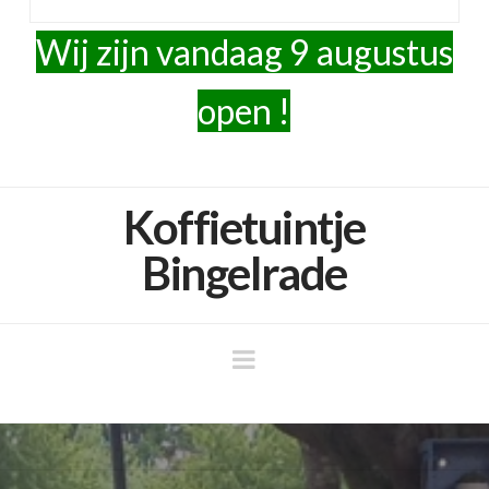
Wij zijn vandaag 9 augustus
open !
Koffietu
Koffietuintje
Bingelrade
Navigation
Bingelr