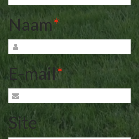
Naam
*
E-mail
*
Site